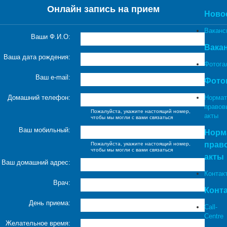
Онлайн запись на прием
Ново
Ваканс
Ваши Ф.И.О:
Вака
Ваша дата рождения:
Фотога
Ваш e-mail:
Фото
Домашний телефон:
Нормат
правов
Пожалуйста, укажите настоящий номер,
акты
чтобы мы могли с вами связаться
Ваш мобильный:
Норм
прав
Пожалуйста, укажите настоящий номер,
чтобы мы могли с вами связаться
акты
Ваш домашний адрес:
Контак
Врач:
Конт
День приема:
Call-
Centre
Желательное время: