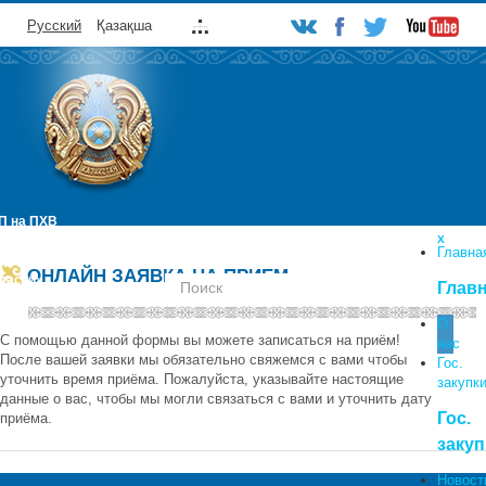
Русский
Қазақша
П на ПХВ
УЙГУРСКАЯ ЦЕНТРАЛЬНАЯ РАЙОННАЯ БОЛЬНИЦ
Х
Главна
сударственного учреждения «Управление здравоохранения Алматинской
ОНЛАЙН ЗАЯВКА НА ПРИЕМ
ласти»
Поиск
Глав
по
сайту
О
С помощью данной формы вы можете записаться на приём!
нас
После вашей заявки мы обязательно свяжемся с вами чтобы
Гос.
уточнить время приёма. Пожалуйста, указывайте настоящие
закупк
данные о вас, чтобы мы могли связаться с вами и уточнить дату
Гос.
приёма.
закуп
Новост